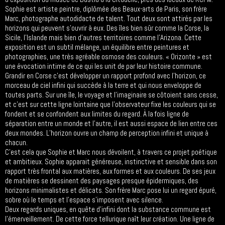
Sophie est artiste peintre, diplômée des Beaux-arts de Paris, son frère
Marc, photographe autodidacte de talent. Tout deux sont attirés par les
horizons qui peuvent s’ouvrir à eux. Des îles bien sûr comme la Corse, la
Sicile, l’Islande mais bien d’autres territoires comme l’Arizona. Cette
exposition est un subtil mélange, un équilibre entre peintures et
photographies, une très agréable osmose des couleurs. « Orizonte » est
une évocation intime de ce qui les unit de par leur histoire commune.
Grandir en Corse c’est développer un rapport profond avec l’horizon, ce
morceau de ciel infini qui succède à la terre et qui nous enveloppe de
toutes parts. Sur une île, le voyage et l’imaginaire se côtoient sans cesse,
et c’est sur cette ligne lointaine que l’observateur fixe les couleurs qui se
fondent et se confondent aux limites du regard. À la fois ligne de
séparation entre un monde et l’autre, il est aussi espace de lien entre ces
deux mondes. L’horizon ouvre un champ de perception infini et unique à
chacun.
C’est cela que Sophie et Marc nous dévoilent, à travers ce projet poétique
et ambitieux. Sophie apparait généreuse, instinctive et sensible dans son
rapport très frontal aux matières, aux formes et aux couleurs. De ses jeux
de matières se dessinent des paysages presque épidermiques, des
horizons minimalistes et délicats. Son frère Marc pose lui un regard épuré,
sobre où le temps et l’espace s’imposent avec silence.
Deux regards uniques, en quête d’infini dont la substance commune est
l’émerveillement. De cette force tellurique naît leur création. Une ligne de